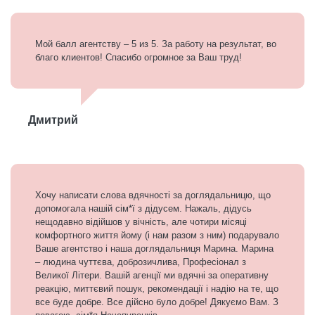
Мой балл агентству – 5 из 5. За работу на результат, во
благо клиентов! Спасибо огромное за Ваш труд!
Дмитрий
Хочу написати слова вдячності за доглядальницю, що
допомогала нашій сім*ї з дідусем. Нажаль, дідусь
нещодавно відійшов у вічність, але чотири місяці
комфортного життя йому (і нам разом з ним) подарувало
Ваше агентство і наша доглядальниця Марина. Марина
– людина чуттєва, доброзичлива, Професіонал з
Великої Літери. Вашій агенції ми вдячні за оперативну
реакцію, миттєвий пошук, рекомендації і надію на те, що
все буде добре. Все дійсно було добре! Дякуємо Вам. З