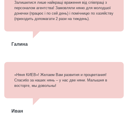
Залишилися лише найкращі враження від співпраці з
персоналом агентства! Замовляли няню для молодшої
донечки (працює і по сей день) і помічницю по хазяйству
(приходить допомагати 2 рази на тиждень).
Галина
«Няня КИЕВ»! Желаем Вам развития и процветания!
Спасибо за наших нянь – у нас две няни. Малышня в
восторге, мы довольны!
Иван