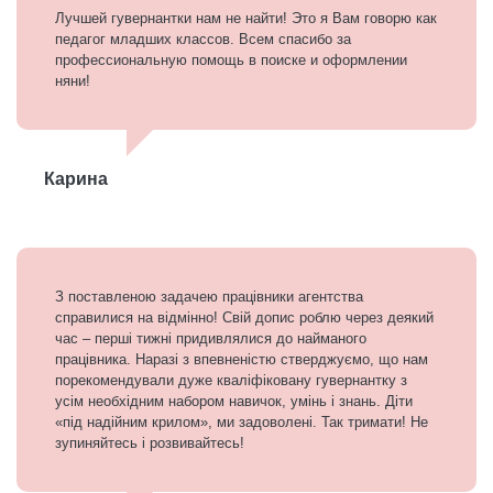
Лучшей гувернантки нам не найти! Это я Вам говорю как
педагог младших классов. Всем спасибо за
профессиональную помощь в поиске и оформлении
няни!
Карина
З поставленою задачею працівники агентства
справилися на відмінно! Свій допис роблю через деякий
час – перші тижні придивлялися до найманого
працівника. Наразі з впевненістю стверджуємо, що нам
порекомендували дуже кваліфіковану гувернантку з
усім необхідним набором навичок, умінь і знань. Діти
«під надійним крилом», ми задоволені. Так тримати! Не
зупиняйтесь і розвивайтесь!