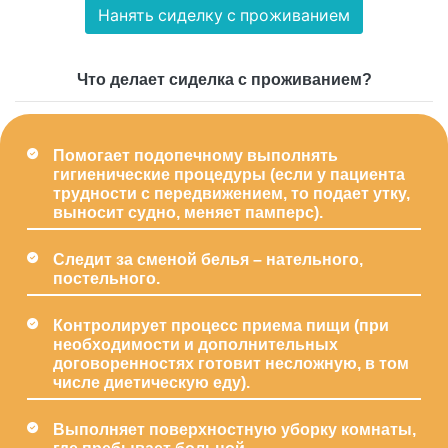
Нанять сиделку c проживанием
Что делает сиделка с проживанием?
Помогает подопечному выполнять
гигиенические процедуры (если у пациента
трудности с передвижением, то подает утку,
выносит судно, меняет памперс).
Следит за сменой белья – нательного,
постельного.
Контролирует процесс приема пищи (при
необходимости и дополнительных
договоренностях готовит несложную, в том
числе диетическую еду).
Выполняет поверхностную уборку комнаты,