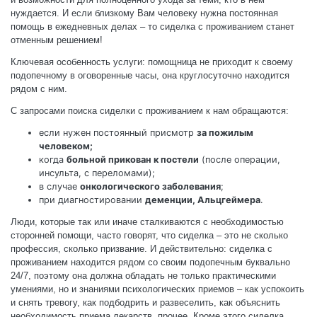
нуждается. И если близкому Вам человеку нужна постоянная
помощь в ежедневных делах – то сиделка с проживанием станет
отменным решением!
Ключевая особенность услуги: помощница не приходит к своему
подопечному в оговоренные часы, она круглосуточно находится
рядом с ним.
С запросами поиска сиделки с проживанием к нам обращаются:
если нужен постоянный присмотр
за пожилым
человеком;
когда
больной прикован к постели
(после операции,
инсульта, с переломами);
в случае
онкологического заболевания
;
при диагностировании
деменции, Альцгеймера
.
Люди, которые так или иначе сталкиваются с необходимостью
сторонней помощи, часто говорят, что сиделка – это не сколько
профессия, сколько призвание. И действительно: сиделка с
проживанием находится рядом со своим подопечным буквально
24/7, поэтому она должна обладать не только практическими
умениями, но и знаниями психологических приемов – как успокоить
и снять тревогу, как подбодрить и развеселить, как объяснить
необходимость приема лекарств, прочее. Кроме этого сиделка