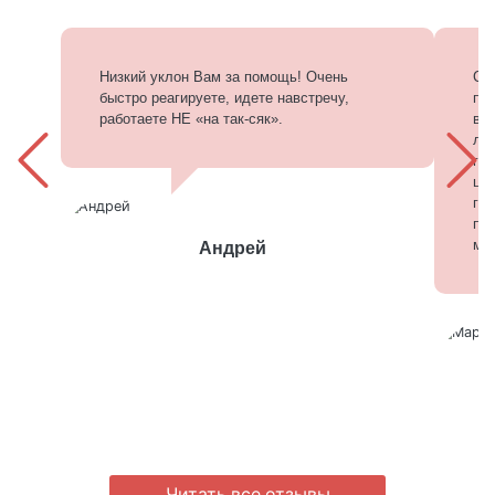
Низкий уклон Вам за помощь! Очень
Сп
быстро реагируете, идете навстречу,
по
работаете НЕ «на так-сяк».
вы
лу
гр
це
гла
по
ме
Андрей
Читать все отзывы