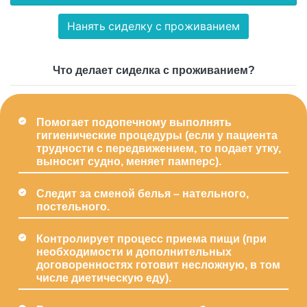
Нанять сиделку c проживанием
Что делает сиделка с проживанием?
Помогает подопечному выполнять
гигиенические процедуры (если у пациента
трудности с передвижением, то подает утку,
выносит судно, меняет памперс).
Следит за сменой белья – нательного,
постельного.
Контролирует процесс приема пищи (при
необходимости и дополнительных
договоренностях готовит несложную, в том
числе диетическую еду).