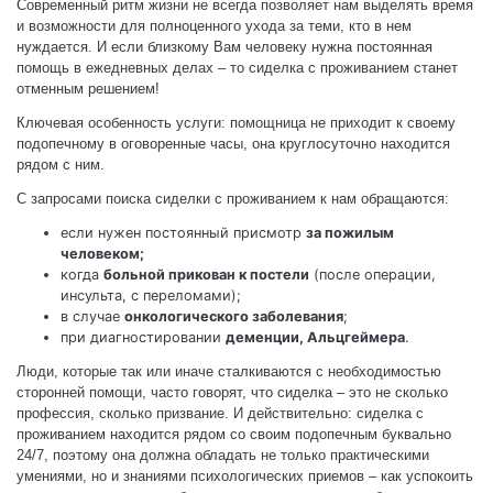
Современный ритм жизни не всегда позволяет нам выделять время
и возможности для полноценного ухода за теми, кто в нем
нуждается. И если близкому Вам человеку нужна постоянная
помощь в ежедневных делах – то сиделка с проживанием станет
отменным решением!
Ключевая особенность услуги: помощница не приходит к своему
подопечному в оговоренные часы, она круглосуточно находится
рядом с ним.
С запросами поиска сиделки с проживанием к нам обращаются:
если нужен постоянный присмотр
за пожилым
человеком;
когда
больной прикован к постели
(после операции,
инсульта, с переломами);
в случае
онкологического заболевания
;
при диагностировании
деменции, Альцгеймера
.
Люди, которые так или иначе сталкиваются с необходимостью
сторонней помощи, часто говорят, что сиделка – это не сколько
профессия, сколько призвание. И действительно: сиделка с
проживанием находится рядом со своим подопечным буквально
24/7, поэтому она должна обладать не только практическими
умениями, но и знаниями психологических приемов – как успокоить