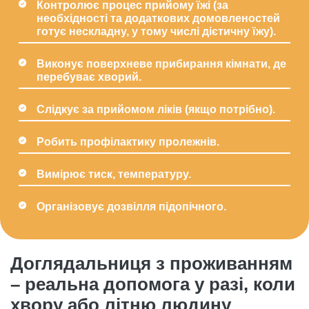
Контролює процес прийому їжі (за
необхідності та додаткових домовленостей
готує нескладну, у тому числі дієтичну їжу).
Виконує поверхневе прибирання кімнати, де
перебуває хворий.
Слідкує за прийомом ліків (якщо потрібно).
Робить профілактику пролежнів.
Вимірює тиск, температуру.
Організовує дозвілля підопічного.
Доглядальниця з проживанням
– реальна допомога у разі, коли
хвору або літню людину