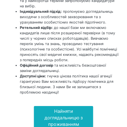
та у найкоротші терміни запропонуємо кандидатури
на вибір.
Індивідуальний підхід:
пропонуємо доглядальниць
виходячи з особливостей захворювання та з
урахуванням особистісних якостей підопічного.
Ретельний відбір:
до нашої бази ми включаємо
кандидатів лише після розширеної перевірки (в тому
числі у чорних списках роботодавців). Вивчаємо
перелік умінь та знань, проводимо тестування
(психологічне та особистісне). Усі майбутні помічниці
приносять свої медичні книжки, надають рекомендації
з попередніх місць роботи.
Офіційний договір
та можливість безкоштовної
заміни доглядальниці.
Доступні ціни:
гнучка цінова політика нашої агенції
гарантуємо Вам можливість підбору помічника для
близької людини. З нами Ви не залишитеся з
проблемою наодинці!
Найняти
доглядальницю з
проживанням