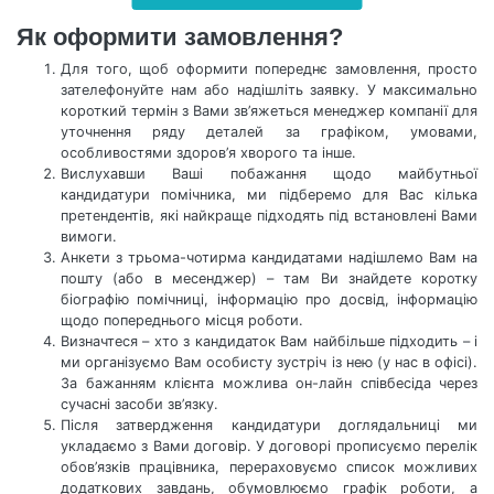
Як оформити замовлення?
Для того, щоб оформити попереднє замовлення, просто
зателефонуйте нам або надішліть заявку. У максимально
короткий термін з Вами зв’яжеться менеджер компанії для
уточнення ряду деталей за графіком, умовами,
особливостями здоров’я хворого та інше.
Вислухавши Ваші побажання щодо майбутньої
кандидатури помічника, ми підберемо для Вас кілька
претендентів, які найкраще підходять під встановлені Вами
вимоги.
Анкети з трьома-чотирма кандидатами надішлемо Вам на
пошту (або в месенджер) – там Ви знайдете коротку
біографію помічниці, інформацію про досвід, інформацію
щодо попереднього місця роботи.
Визначтеся – хто з кандидаток Вам найбільше підходить – і
ми організуємо Вам особисту зустріч із нею (у нас в офісі).
За бажанням клієнта можлива он-лайн співбесіда через
сучасні засоби зв’язку.
Після затвердження кандидатури доглядальниці ми
укладаємо з Вами договір. У договорі прописуємо перелік
обов’язків працівника, перераховуємо список можливих
додаткових завдань, обумовлюємо графік роботи, а