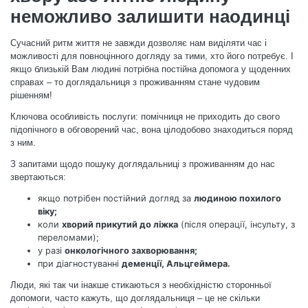
неможливо залишити наодинці
Сучасний ритм життя не завжди дозволяє нам виділяти час і
можливості для повноцінного догляду за тими, хто його потребує. І
якщо близькій Вам людині потрібна постійна допомога у щоденних
справах – то доглядальниця з проживанням стане чудовим
рішенням!
Ключова особливість послуги: помічниця не приходить до свого
підопічного в обговорений час, вона цілодобово знаходиться поряд
з ним.
З запитами щодо пошуку доглядальниці з проживанням до нас
звертаються:
якщо потрібен постійний догляд за
людиною похилого
віку;
коли
хворий прикутий до ліжка
(після операції, інсульту, з
переломами);
у разі
онкологічного захворювання;
при діагностуванні
деменції, Альцгеймера.
Люди, які так чи інакше стикаються з необхідністю сторонньої
допомоги, часто кажуть, що доглядальниця – це не скільки