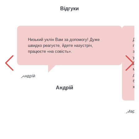
Відгуки
Низький уклін Вам за допомогу! Дуже
Дуж
швидко реагуєте, йдете назустріч,
під
працюєте «на совість».
зап
у н
Дал
ма
до
баб
жін
Андрій