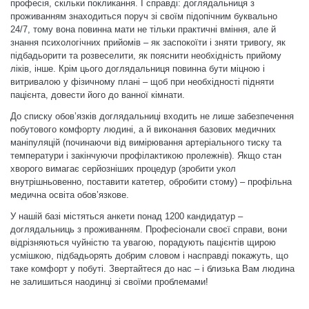
професія, скільки покликання. І справді: доглядальниця з
проживанням знаходиться поруч зі своїм підопічним буквально
24/7, тому вона повинна мати не тільки практичні вміння, але й
знання психологічних прийомів – як заспокоїти і зняти тривогу, як
підбадьорити та розвеселити, як пояснити необхідність прийому
ліків, інше. Крім цього доглядальниця повинна бути міцною і
витривалою у фізичному плані – щоб при необхідності підняти
пацієнта, довести його до ванної кімнати.
До списку обов’язків доглядальниці входить не лише забезпечення
побутового комфорту людині, а й виконання базових медичних
маніпуляцій (починаючи від вимірювання артеріального тиску та
температури і закінчуючи профілактикою пролежнів). Якщо стан
хворого вимагає серйозніших процедур (зробити укол
внутрішньовенно, поставити катетер, обробити стому) – профільна
медична освіта обов’язкове.
У нашій базі містяться анкети понад 1200 кандидатур –
доглядальниць з проживанням. Професіонали своєї справи, вони
відрізняються чуйністю та увагою, порадують пацієнтів щирою
усмішкою, підбадьорять добрим словом і насправді покажуть, що
таке комфорт у побуті. Звертайтеся до нас – і близька Вам людина
не залишиться наодинці зі своїми проблемами!