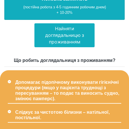
(постійна робота з 4-5 годинним робочим днем)
+ 10-20%
Найняти
доглядальницю з
проживанням
Що робить доглядальниця з проживанням?
Допомагає підопічному виконувати гігієнічні
процедури (якщо у пацієнта труднощі з
пересуванням – то подає та виносить судно,
змінює памперс).
Слідкує за чистотою білизни – натільної,
постільної.