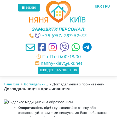
Skip
UKR
RU
to
МЕНЮ
content
ЗАМОВИТИ ПЕРСОНАЛ:
+38 (067) 267-62-33
Пн-Пт: 9:00-18:00
nanny-kiev@ukr.net
ШВИДКЕ ЗАМОВЛЕННЯ
Няня Київ
>
Доглядальниці
>
Доглядальниця з проживанням
Доглядальниця з проживанням
Оперативність підбору:
залишайте заявку або
зателефонуйте нам – ми вислухаємо Ваші побажання