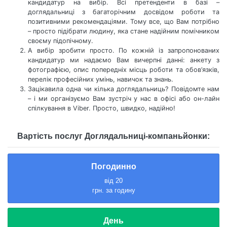
кандидатур на вибір. Всі претенденти в базі –
доглядальниці з багаторічним досвідом роботи та
позитивними рекомендаціями. Тому все, що Вам потрібно
– просто підібрати людину, яка стане надійним помічником
своєму підопічному.
А вибір зробити просто. По кожній із запропонованих
кандидатур ми надаємо Вам вичерпні данні: анкету з
фотографією, опис попередніх місць роботи та обов’язків,
перелік професійних умінь, навичок та знань.
Зацікавила одна чи кілька доглядальниць? Повідомте нам
– і ми організуємо Вам зустріч у нас в офісі або он-лайн
спілкування в Viber. Просто, швидко, надійно!
Вартість послуг Доглядальниці-компаньйонки:
Погодинно
від 20
грн. за годину
День