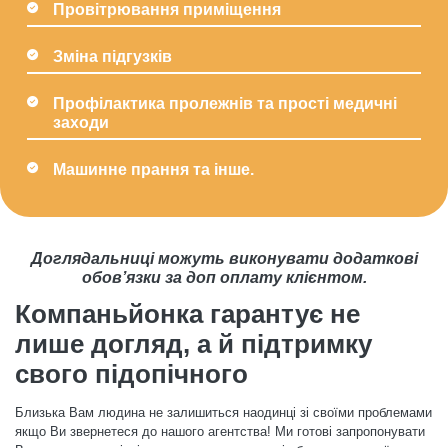
Провітрювання приміщення
Зміна підгузків
Профілактика пролежнів та прості медичні
заходи
Машинне прання та інше.
Доглядальниці можуть виконувати додаткові
обов’язки за доп оплату клієнтом.
Компаньйонка гарантує не
лише догляд, а й підтримку
свого підопічного
Близька Вам людина не залишиться наодинці зі своїми проблемами
якщо Ви звернетеся до нашого агентства! Ми готові запропонувати