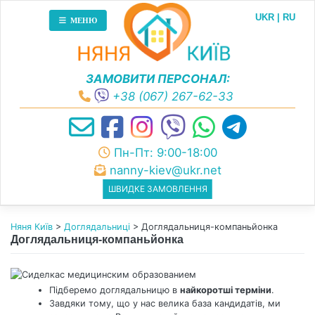
Skip
UKR
RU
to
МЕНЮ
content
ЗАМОВИТИ ПЕРСОНАЛ:
+38 (067) 267-62-33
Пн-Пт: 9:00-18:00
nanny-kiev@ukr.net
ШВИДКЕ ЗАМОВЛЕННЯ
Няня Київ
>
Доглядальниці
>
Доглядальниця-компаньйонка
Доглядальниця-компаньйонка
Підберемо доглядальницю в
найкоротші терміни
.
Завдяки тому, що у нас велика база кандидатів, ми