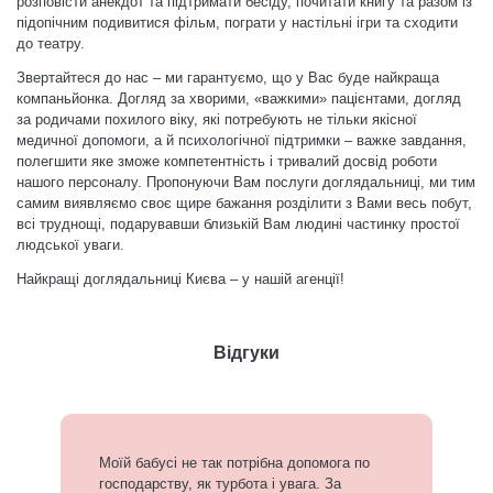
розповісти анекдот та підтримати бесіду, почитати книгу та разом із
підопічним подивитися фільм, пограти у настільні ігри та сходити
до театру.
Звертайтеся до нас – ми гарантуємо, що у Вас буде найкраща
компаньйонка. Догляд за хворими, «важкими» пацієнтами, догляд
за родичами похилого віку, які потребують не тільки якісної
медичної допомоги, а й психологічної підтримки – важке завдання,
полегшити яке зможе компетентність і тривалий досвід роботи
нашого персоналу. Пропонуючи Вам послуги доглядальниці, ми тим
самим виявляємо своє щире бажання розділити з Вами весь побут,
всі труднощі, подарувавши близькій Вам людині частинку простої
людської уваги.
Найкращі доглядальниці Києва – у нашій агенції!
Відгуки
Моїй бабусі не так потрібна допомога по
господарству, як турбота і увага. За