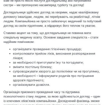
Вам не просто якісні послуги доглядальниці або патронажної
сестри – ми пропонуємо насамперед турботу та догляд!
Доглядальниця здійснює догляд за хворими, надає кваліфіковану
допомогу інвалідам, людям, які перебувають на реабілітації, літнім
людям. Компаньйонка не просто забезпечує медичний та побутовий
догляд за своїм підопічним, а обдаровує його теплом та увагою.
Ставимо акцент на тому, що доглядальниця не повинна мати
спеціальну медичну освіту. Основне завдання спеціаліста – стати
надійним помічником:
організувати проведення гігієнічних процедур;
контролювати прийом ліків, виконання розпорядження
лікаря;
за необхідності приготувати їжу та погодувати;
змінити постільну білизну;
супроводжувати хворого до поліклініки чи на прогулянку,
за необхідності – інформувати родичів про погіршення
здоров’я підопічного;
організовувати дозвілля.
Організація приємного проведення часу та підтримка
психологічного стану людини, за якою здійснюється догляд – один
із ключових обов’язків компаньйонки. Досвідчений фахівець зможе