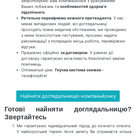
запропонуємо Вам компаньйонок з урахуванням
Ваших побажань та
особливостей здоров’я
підопічного
.
Ретельно перевіряємо кожного претендента
. У нас
немає випадкових людей: всі доглядальниці
проходять повне медичне обстеження, ми проводимо
з ними психологічне тестування, просимо надати
рекомендації з попередніх місць роботи, перевіряємо
відгуки.
Працюємо офіційно
за договором
. У рамках дії
договору гарантуємо можливість безоплатної заміни
помічниць.
Оптимальні ціни.
Гнучка система знижок
–
телефонуйте!
Найняти доглядальницю-компаньйонку
Готові найняти доглядальницю?
Звертайтесь
Ми гарантуємо індивідуальний підхід до кожного клієнта.
У найкоротший термін після запиту Ви отримаєте кілька