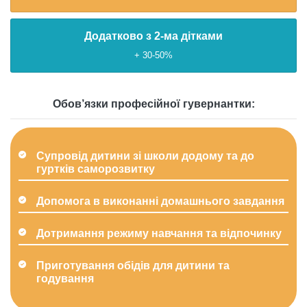
Додатково з 2-ма дітками
+ 30-50%
Обов’язки професійної гувернантки:
Cупровід дитини зі школи додому та до
гуртків саморозвитку
Допомога в виконанні домашнього завдання
Дотримання режиму навчання та відпочинку
Приготування обідів для дитини та
годування