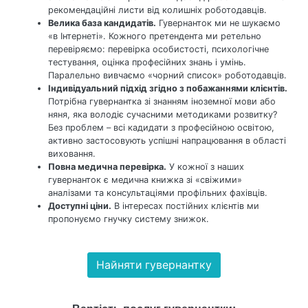
рекомендаційні листи від колишніх роботодавців.
Велика база кандидатів.
Гувернанток ми не шукаємо
«в Інтернеті». Кожного претендента ми ретельно
перевіряємо: перевірка особистості, психологічне
тестування, оцінка професійних знань і умінь.
Паралельно вивчаємо «чорний список» роботодавців.
Індивідуальний підхід згідно з побажаннями клієнтів.
Потрібна гувернантка зі знанням іноземної мови або
няня, яка володіє сучасними методиками розвитку?
Без проблем – всі кадидати з професійною освітою,
активно застосовують успішні напрацювання в області
виховання.
Повна медична перевірка.
У кожної з наших
гувернанток є медична книжка зі «свіжими»
аналізами та консультаціями профільних фахівців.
Доступні ціни.
В інтересах постійних клієнтів ми
пропонуємо гнучку систему знижок.
Найняти гувернантку