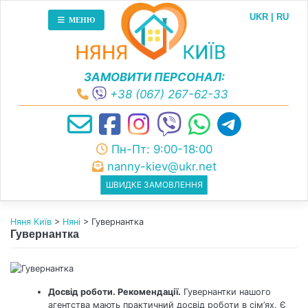
Skip
UKR
RU
to
МЕНЮ
content
ЗАМОВИТИ ПЕРСОНАЛ:
+38 (067) 267-62-33
Пн-Пт: 9:00-18:00
nanny-kiev@ukr.net
ШВИДКЕ ЗАМОВЛЕННЯ
Няня Київ
>
Няні
>
Гувернантка
Гувернантка
Досвід роботи. Рекомендації.
Гувернантки нашого
агентства мають практичний досвід роботи в сім’ях. Є