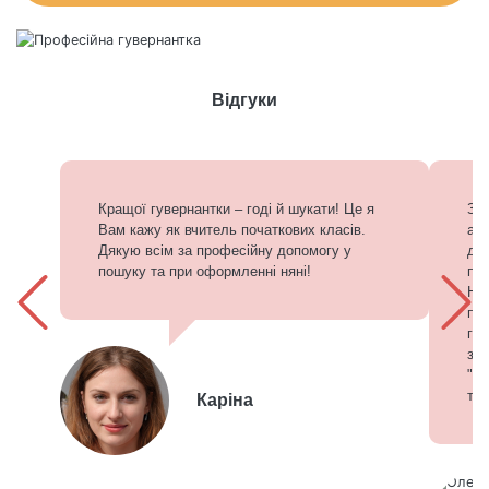
Відгуки
Кращої гувернантки – годі й шукати! Це я
З 
Вам кажу як вчитель початкових класів.
аге
Дякую всім за професійну допомогу у
доп
пошуку та при оформленні няні!
при
Нар
по
гув
зна
"на
три
Каріна